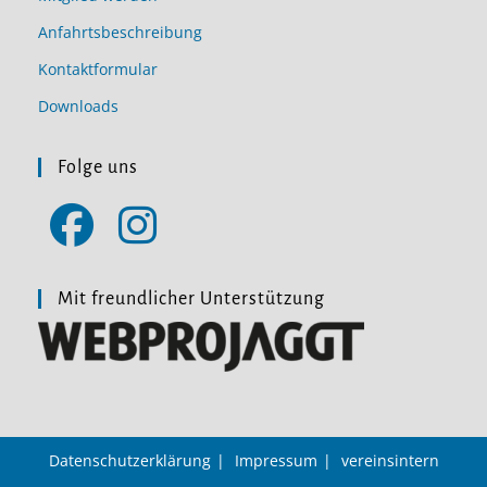
Anfahrtsbeschreibung
Kontaktformular
Downloads
Folge uns
Opens
Opens
in
in
Mit freundlicher Unterstützung
a
a
new
new
tab
tab
Datenschutzerklärung
Impressum
vereinsintern