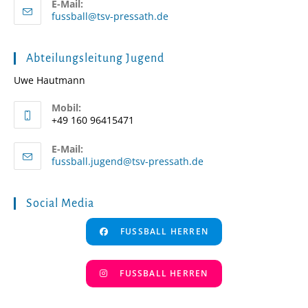
E-Mail:
Opens
fussball@tsv-pressath.de
in
your
application
Abteilungsleitung Jugend
Uwe Hautmann
Mobil:
+49 160 96415471
E-Mail:
Opens
fussball.jugend@tsv-pressath.de
in
your
application
Social Media
FUSSBALL HERREN
FUSSBALL HERREN