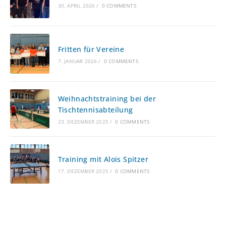
30. APRIL 2026
/
0 COMMENTS
Fritten für Vereine
7. JANUAR 2026
/
0 COMMENTS
Weihnachtstraining bei der
Tischtennisabteilung
23. DEZEMBER 2025
/
0 COMMENTS
Training mit Alois Spitzer
17. DEZEMBER 2025
/
0 COMMENTS