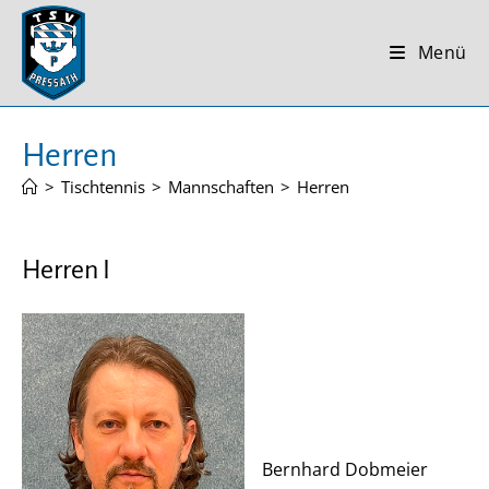
Zum
Inhalt
Menü
springen
Herren
>
Tischtennis
>
Mannschaften
>
Herren
Herren I
Bernhard Dobmeier