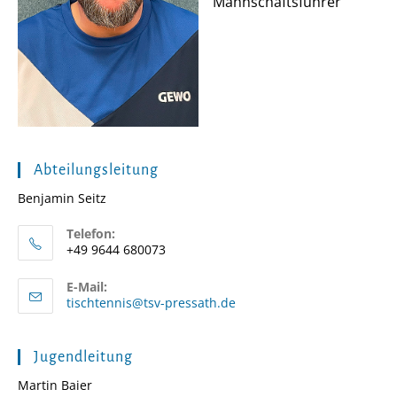
Mannschaftsführer
Abteilungsleitung
Benjamin Seitz
Telefon:
+49 9644 680073
E-Mail:
Opens
tischtennis@tsv-pressath.de
in
your
application
Jugendleitung
Martin Baier