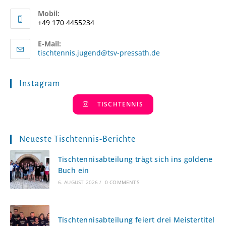
Mobil:
+49 170 4455234
E-Mail:
Opens
tischtennis.jugend@tsv-pressath.de
in
your
application
Instagram
TISCHTENNIS
Neueste Tischtennis-Berichte
Tischtennisabteilung trägt sich ins goldene
Buch ein
6. AUGUST 2026
/
0 COMMENTS
Tischtennisabteilung feiert drei Meistertitel