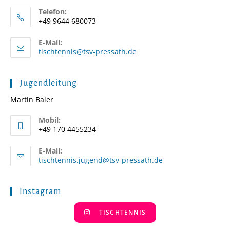
Telefon:
+49 9644 680073
E-Mail:
Opens
tischtennis@tsv-pressath.de
in
your
application
Jugendleitung
Martin Baier
Mobil:
+49 170 4455234
E-Mail:
Opens
tischtennis.jugend@tsv-pressath.de
in
your
application
Instagram
TISCHTENNIS