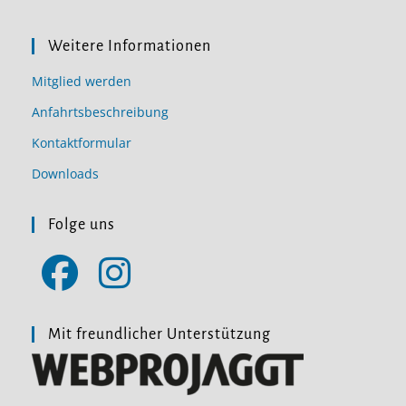
Weitere Informationen
Mitglied werden
Anfahrtsbeschreibung
Kontaktformular
Downloads
Folge uns
Opens
Opens
in
in
Mit freundlicher Unterstützung
a
a
new
new
tab
tab