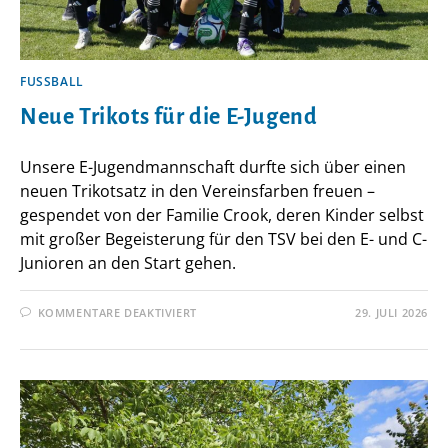
FUSSBALL
Neue Trikots für die E-Jugend
Unsere E-Jugendmannschaft durfte sich über einen
neuen Trikotsatz in den Vereinsfarben freuen –
gespendet von der Familie Crook, deren Kinder selbst
mit großer Begeisterung für den TSV bei den E- und C-
Junioren an den Start gehen.
FÜR
KOMMENTARE DEAKTIVIERT
29. JULI 2026
NEUE
TRIKOTS
FÜR
DIE
E-
JUGEND