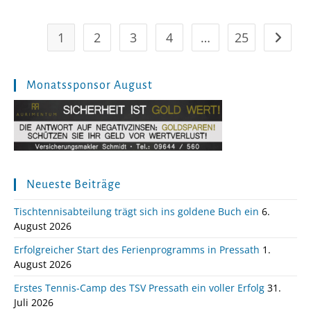
BLAUE
1
2
3
4
…
25
Zur näc
Monatssponsor August
Neueste Beiträge
Tischtennisabteilung trägt sich ins goldene Buch ein
6.
August 2026
Erfolgreicher Start des Ferienprogramms in Pressath
1.
August 2026
Erstes Tennis-Camp des TSV Pressath ein voller Erfolg
31.
Juli 2026