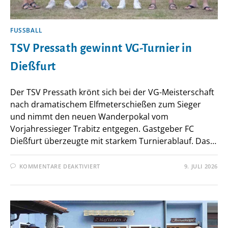
FUSSBALL
TSV Pressath gewinnt VG-Turnier in
Dießfurt
Der TSV Pressath krönt sich bei der VG-Meisterschaft
nach dramatischem Elfmeterschießen zum Sieger
und nimmt den neuen Wanderpokal vom
Vorjahressieger Trabitz entgegen. Gastgeber FC
Dießfurt überzeugte mit starkem Turnierablauf. Das…
FÜR
KOMMENTARE DEAKTIVIERT
9. JULI 2026
TSV
PRESSATH
GEWINNT
VG-
TURNIER
IN
DIESSFURT