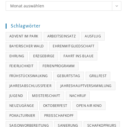
Archiv
Monat auswählen
Schlagwörter
ADVENT IM PARK
ARBEITSEINSATZ
AUSFLUG
BAYERISCHER WALD
EHRENMITGLIEDSCHAFT
EHRUNG
ERZGEBIRGE
FAHRT INS BLAUE
FEIERLICHKEIT
FERIENPROGRAMM
FRÜHSTÜCKSWALKING
GEBURTSTAG
GRILLFEST
JAHRESABSCHLUSSFEIER
JAHRESHAUPTVERSAMMLUNG
JUGEND
MEISTERSCHAFT
NACHRUF
NEUZUGÄNGE
OKTOBERFEST
OPEN AIR KINO
POKALTURNIER
PREISSCHAFKOPF
SAISONVORBEREITUNG
SANIERUNG
SCHAFKOPFKURS