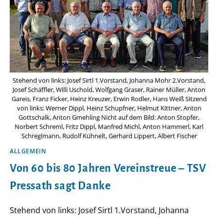
Stehend von links: Josef Sirtl 1.Vorstand, Johanna Mohr 2.Vorstand,
Josef Schäffler, Willi Uschold, Wolfgang Graser, Rainer Müller, Anton
Gareis, Franz Ficker, Heinz Kreuzer, Erwin Rodler, Hans Weiß Sitzend
von links: Werner Dippl, Heinz Schupfner, Helmut Kittner, Anton
Gottschalk, Anton Gmehling Nicht auf dem Bild: Anton Stopfer,
Norbert Schreml, Fritz Dippl, Manfred Michl, Anton Hammerl, Karl
Schreglmann, Rudolf Kühnelt, Gerhard Lippert, Albert Fischer
ALLGEMEIN
Von 60 bis 80 Jahren Vereinstreue – TSV
Pressath sagt Danke
Stehend von links: Josef Sirtl 1.Vorstand, Johanna