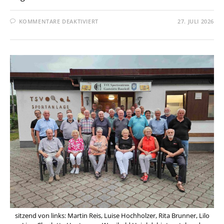
FÜR
KOMMENTARE DEAKTIVIERT
27. JULI 2026
GRILLFEST
MACHT
IMMER
SPASS
sitzend von links: Martin Reis, Luise Hochholzer, Rita Brunner, Lilo