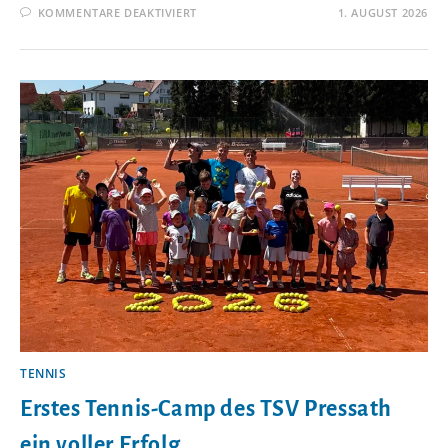
FÜR
KOMMENTARE DEAKTIVIERT
1. AUGUST 2026
ERFOLGREICHER
START
DES
FERIENPROGRAMMS
IN
PRESSATH
TENNIS
Erstes Tennis-Camp des TSV Pressath
ein voller Erfolg