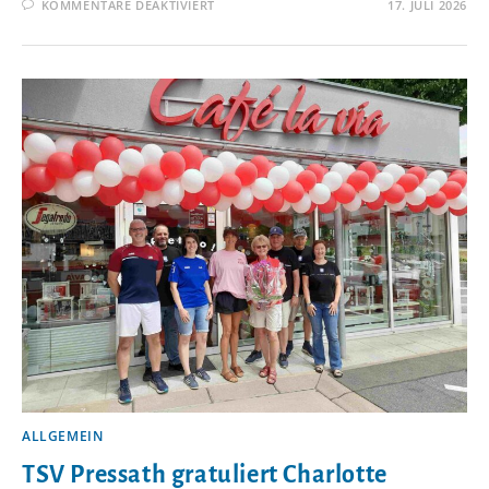
FÜR
KOMMENTARE DEAKTIVIERT
17. JULI 2026
TSV
PRESSATH
EHRT
45
MITGLIEDER
FÜR
50-
JÄHRIGE
TREUE
ALLGEMEIN
TSV Pressath gratuliert Charlotte