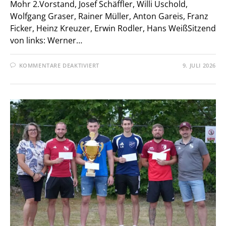
Mohr 2.Vorstand, Josef Schäffler, Willi Uschold,
Wolfgang Graser, Rainer Müller, Anton Gareis, Franz
Ficker, Heinz Kreuzer, Erwin Rodler, Hans WeißSitzend
von links: Werner…
FÜR
KOMMENTARE DEAKTIVIERT
9. JULI 2026
VON
60
BIS
80
JAHREN
VEREINSTREUE
–
TSV
PRESSATH
SAGT
DANKE