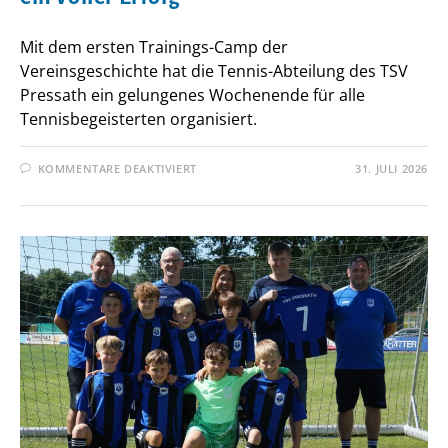
Mit dem ersten Trainings-Camp der
Vereinsgeschichte hat die Tennis-Abteilung des TSV
Pressath ein gelungenes Wochenende für alle
Tennisbegeisterten organisiert.
FÜR
KOMMENTARE DEAKTIVIERT
31. JULI 2026
ERSTES
TENNIS-
CAMP
DES
TSV
PRESSATH
EIN
VOLLER
ERFOLG