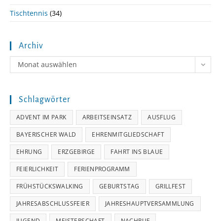
Tischtennis
(34)
Archiv
Archiv
Monat auswählen
Schlagwörter
ADVENT IM PARK
ARBEITSEINSATZ
AUSFLUG
BAYERISCHER WALD
EHRENMITGLIEDSCHAFT
EHRUNG
ERZGEBIRGE
FAHRT INS BLAUE
FEIERLICHKEIT
FERIENPROGRAMM
FRÜHSTÜCKSWALKING
GEBURTSTAG
GRILLFEST
JAHRESABSCHLUSSFEIER
JAHRESHAUPTVERSAMMLUNG
JUGEND
MEISTERSCHAFT
NACHRUF