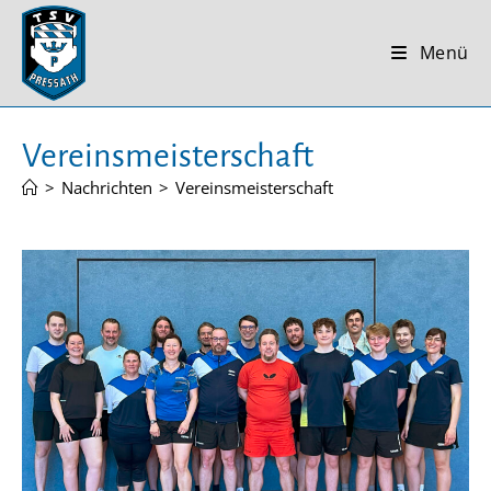
Zum
Inhalt
Menü
springen
Vereinsmeisterschaft
>
Nachrichten
>
Vereinsmeisterschaft