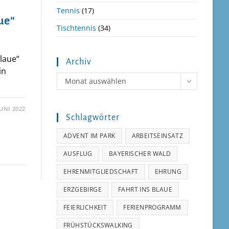
Tennis
(17)
ue“
Tischtennis
(34)
laue“
Archiv
in
Archiv
Monat auswählen
JUNI 2022
Schlagwörter
ADVENT IM PARK
ARBEITSEINSATZ
AUSFLUG
BAYERISCHER WALD
EHRENMITGLIEDSCHAFT
EHRUNG
ERZGEBIRGE
FAHRT INS BLAUE
FEIERLICHKEIT
FERIENPROGRAMM
FRÜHSTÜCKSWALKING