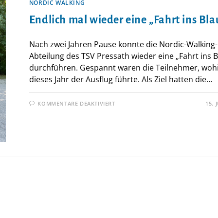
NORDIC WALKING
Endlich mal wieder eine „Fahrt ins Bla
Nach zwei Jahren Pause konnte die Nordic-Walking-
Abteilung des TSV Pressath wieder eine „Fahrt ins B
durchführen. Gespannt waren die Teilnehmer, woh
dieses Jahr der Ausflug führte. Als Ziel hatten die…
FÜR
KOMMENTARE DEAKTIVIERT
15. 
ENDLICH
MAL
WIEDER
EINE
„FAHRT
INS
BLAUE“