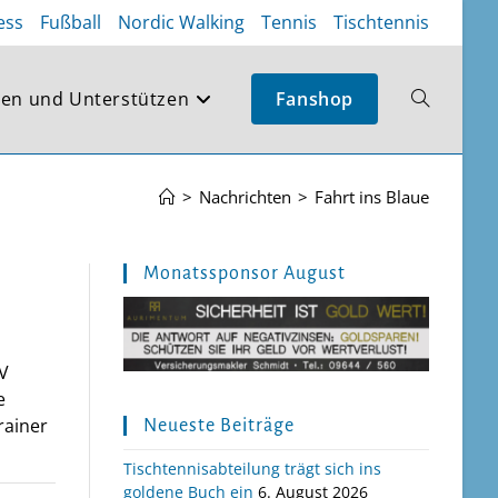
ess
Fußball
Nordic Walking
Tennis
Tischtennis
en und Unterstützen
Fanshop
Website-
Suche
>
Nachrichten
>
Fahrt ins Blaue
umschalte
Monatssponsor August
SV
e
rainer
Neueste Beiträge
Tischtennisabteilung trägt sich ins
goldene Buch ein
6. August 2026