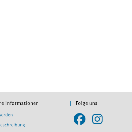
re Informationen
Folge uns
werden
beschreibung
Opens
Opens