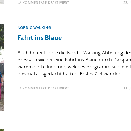
FÜR
KOMMENTARE DEAKTIVIERT
23. 
INTERESSANTE
FAHRT
INS
BLAUE
NORDIC WALKING
Fahrt ins Blaue
Auch heuer führte die Nordic-Walking-Abteilung de
Pressath wieder eine Fahrt ins Blaue durch. Gespa
waren die Teilnehmer, welches Programm sich die 
diesmal ausgedacht hatten. Erstes Ziel war der…
FÜR
KOMMENTARE DEAKTIVIERT
11. 
FAHRT
INS
BLAUE