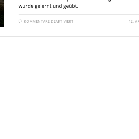
wurde gelernt und geübt.
FÜR
KOMMENTARE DEAKTIVIERT
12. A
ERFOLGREICHER
SCHAFKOPFKURS
BEIM
FÖRDERKREIS