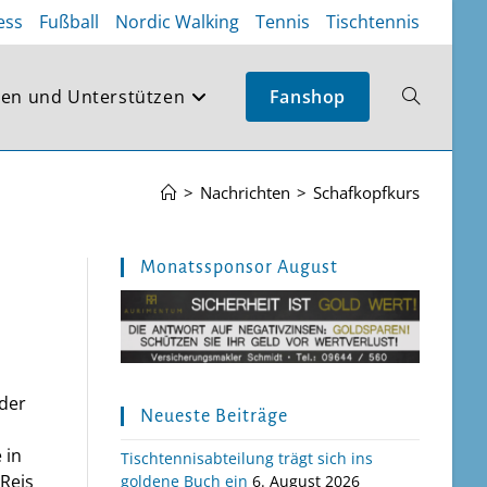
ess
Fußball
Nordic Walking
Tennis
Tischtennis
en und Unterstützen
Fanshop
Website-
Suche
>
Nachrichten
>
Schafkopfkurs
umschalte
Monatssponsor August
der
Neueste Beiträge
 in
Tischtennisabteilung trägt sich ins
Reis
goldene Buch ein
6. August 2026