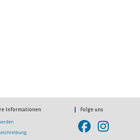
re Informationen
Folge uns
werden
beschreibung
Opens
Opens