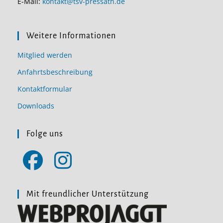
E-Mail:
kontakt@tsv-pressath.de
Weitere Informationen
Mitglied werden
Anfahrtsbeschreibung
Kontaktformular
Downloads
Folge uns
Opens
Opens
in
in
Mit freundlicher Unterstützung
a
a
new
new
tab
tab