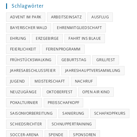
Schlagwörter
ADVENT IM PARK
ARBEITSEINSATZ
AUSFLUG
BAYERISCHER WALD
EHRENMITGLIEDSCHAFT
EHRUNG
ERZGEBIRGE
FAHRT INS BLAUE
FEIERLICHKEIT
FERIENPROGRAMM
FRÜHSTÜCKSWALKING
GEBURTSTAG
GRILLFEST
JAHRESABSCHLUSSFEIER
JAHRESHAUPTVERSAMMLUNG
JUGEND
MEISTERSCHAFT
NACHRUF
NEUZUGÄNGE
OKTOBERFEST
OPEN AIR KINO
POKALTURNIER
PREISSCHAFKOPF
SAISONVORBEREITUNG
SANIERUNG
SCHAFKOPFKURS
SCHIEDSRICHTER
SCHNUPPERTRAINING
SOCCER-ARENA
SPENDE
SPONSOREN