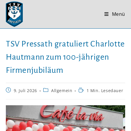
Zum
Inhalt
Menü
springen
TSV Pressath gratuliert Charlotte
Hautmann zum 100-jährigen
Firmenjubiläum
Beitrag
Beitrags-
Lesedauer:
9. Juli 2026
Allgemein
1 Min. Lesedauer
veröffentlicht:
Kategorie: