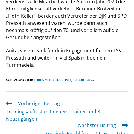
verdienstvolle Mitarbeit wurde Anita im Jahr 2023 die
Ehrenmitgliedschaft verliehen. Bei einer Brotzeit im
„Floth-Keller“, bei der auch Vertreter der DJK und SPD
Pressath anwesend waren, wurde dann auch
nochmals kräftig auf den 70. und vor allem auf die
Gesundheit angestoßen.
Anita, vielen Dank für dein Engagement für den TSV
Pressath und weiterhin viel Spaß mit deinen
Turnmädels.
SCHLAGWÖRTER
:
EHRENMITGLIEDSCHAFT
,
GEBURTSTAG
Vorheriger Beitrag
Weitere
Artikel
Trainingsauftakt mit neuem Trainer und 3
ansehen
Neuzugängen
Nächster Beitrag
Gerlinde Reichl feiert 70. Geburtstag