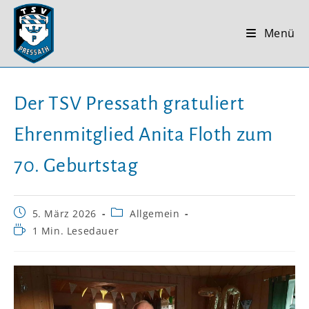
Zum
Inhalt
Menü
springen
Der TSV Pressath gratuliert
Ehrenmitglied Anita Floth zum
70. Geburtstag
Beitrag
Beitrags-
5. März 2026
Allgemein
veröffentlicht:
Kategorie:
Lesedauer:
1 Min. Lesedauer