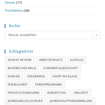
Tennis
(17)
Tischtennis
(34)
Archiv
Archiv
Monat auswählen
Schlagwörter
ADVENT IM PARK
ARBEITSEINSATZ
AUSFLUG
BAYERISCHER WALD
EHRENMITGLIEDSCHAFT
EHRUNG
ERZGEBIRGE
FAHRT INS BLAUE
FEIERLICHKEIT
FERIENPROGRAMM
FRÜHSTÜCKSWALKING
GEBURTSTAG
GRILLFEST
JAHRESABSCHLUSSFEIER
JAHRESHAUPTVERSAMMLUNG