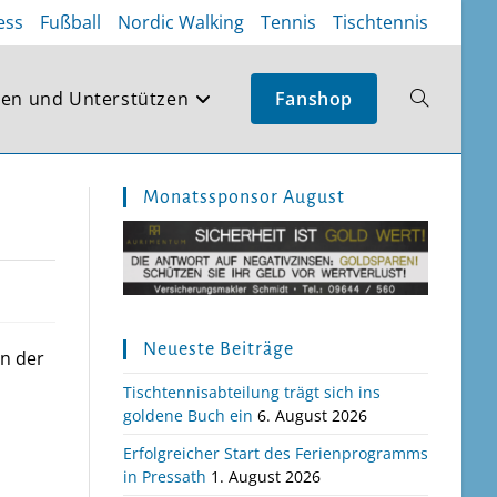
ess
Fußball
Nordic Walking
Tennis
Tischtennis
en und Unterstützen
Fanshop
Website-
Suche
Monatssponsor August
umschalte
Neueste Beiträge
in der
Tischtennisabteilung trägt sich ins
goldene Buch ein
6. August 2026
Erfolgreicher Start des Ferienprogramms
in Pressath
1. August 2026