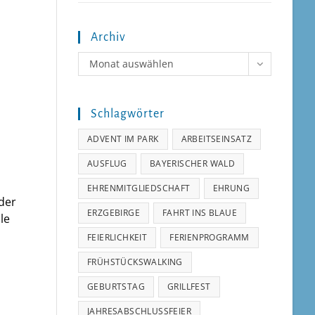
Archiv
Archiv
Monat auswählen
Schlagwörter
ADVENT IM PARK
ARBEITSEINSATZ
AUSFLUG
BAYERISCHER WALD
EHRENMITGLIEDSCHAFT
EHRUNG
nder
ERZGEBIRGE
FAHRT INS BLAUE
le
FEIERLICHKEIT
FERIENPROGRAMM
FRÜHSTÜCKSWALKING
GEBURTSTAG
GRILLFEST
JAHRESABSCHLUSSFEIER