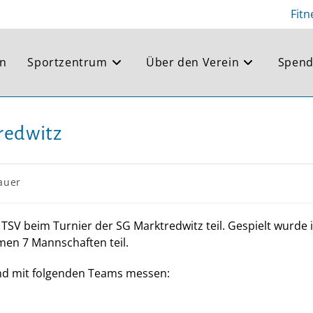
Fitn
en
Sportzentrum
Über den Verein
Spend
tredwitz
auer
SV beim Turnier der SG Marktredwitz teil. Gespielt wurde 
men 7 Mannschaften teil.
end mit folgenden Teams messen: