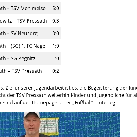
th – TSV Mehlmeisel
5:0
dwitz – TSV Pressath
0:3
ath – SV Neusorg
3:0
th – (SG) 1. FC Nagel
1:0
th – SG Pegnitz
1:0
th – TSV Pressath
0:2
. Ziel unserer Jugendarbeit ist es, die Begeisterung der Ki
t der TSV Pressath weiterhin Kinder und Jugendliche für al
r sind auf der Homepage unter „Fußball“ hinterlegt.