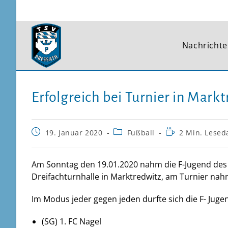
Zum
Inhalt
springen
Nachricht
Erfolgreich bei Turnier in Mark
Beitrag
Beitrags-
Lesedauer:
19. Januar 2020
Fußball
2 Min. Lesed
veröffentlicht:
Kategorie:
Am Sonntag den 19.01.2020 nahm die F-Jugend des T
Dreifachturnhalle in Marktredwitz, am Turnier nah
Im Modus jeder gegen jeden durfte sich die F- Jug
(SG) 1. FC Nagel