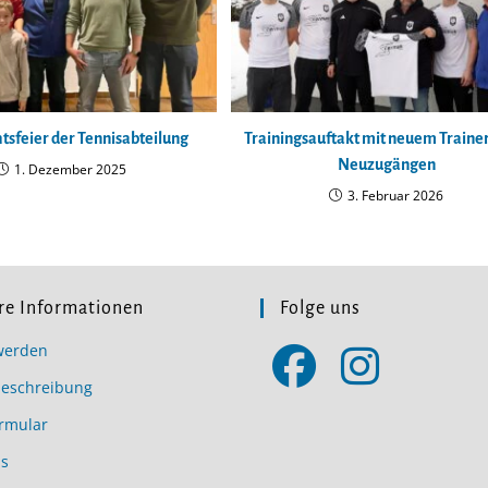
sfeier der Tennisabteilung
Trainingsauftakt mit neuem Trainer
Neuzugängen
1. Dezember 2025
3. Februar 2026
re Informationen
Folge uns
werden
beschreibung
Opens
Opens
rmular
in
in
a
a
s
new
new