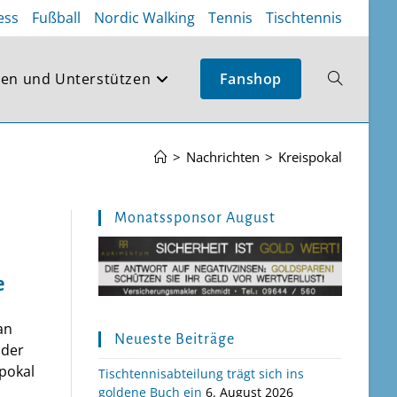
ess
Fußball
Nordic Walking
Tennis
Tischtennis
en und Unterstützen
Fanshop
Website-
Suche
>
Nachrichten
>
Kreispokal
umschalte
Monatssponsor August
e
an
Neueste Beiträge
 der
pokal
Tischtennisabteilung trägt sich ins
goldene Buch ein
6. August 2026