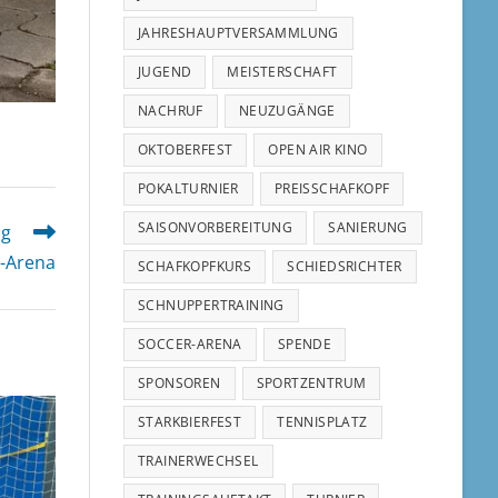
JAHRESHAUPTVERSAMMLUNG
JUGEND
MEISTERSCHAFT
NACHRUF
NEUZUGÄNGE
OKTOBERFEST
OPEN AIR KINO
POKALTURNIER
PREISSCHAFKOPF
SAISONVORBEREITUNG
SANIERUNG
ag
r-Arena
SCHAFKOPFKURS
SCHIEDSRICHTER
SCHNUPPERTRAINING
SOCCER-ARENA
SPENDE
SPONSOREN
SPORTZENTRUM
STARKBIERFEST
TENNISPLATZ
TRAINERWECHSEL