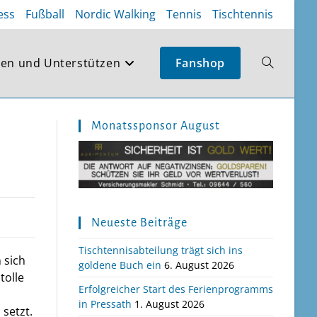
ess
Fußball
Nordic Walking
Tennis
Tischtennis
en und Unterstützen
Fanshop
Website-
Suche
Monatssponsor August
umschalte
Neueste Beiträge
Tischtennisabteilung trägt sich ins
 sich
goldene Buch ein
6. August 2026
tolle
Erfolgreicher Start des Ferienprogramms
in Pressath
1. August 2026
setzt.