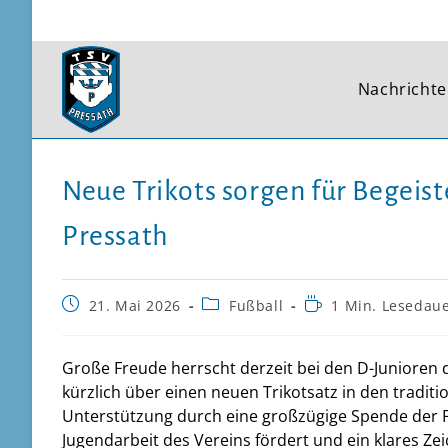
Zum
Inhalt
springen
Nachricht
Neue Trikots sorgen für Begeis
Pressath
Beitrag
Beitrags-
Lesedauer:
21. Mai 2026
Fußball
1 Min. Lesedau
veröffentlicht:
Kategorie:
Große Freude herrscht derzeit bei den D-Junioren 
kürzlich über einen neuen Trikotsatz in den tradit
Unterstützung durch eine großzügige Spende der Fi
Jugendarbeit des Vereins fördert und ein klares Ze