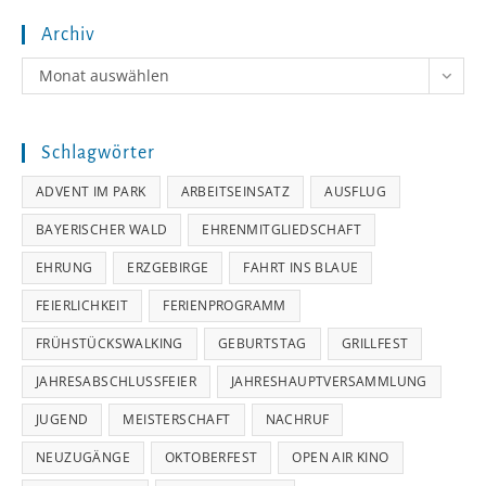
Archiv
Archiv
Monat auswählen
Schlagwörter
ADVENT IM PARK
ARBEITSEINSATZ
AUSFLUG
BAYERISCHER WALD
EHRENMITGLIEDSCHAFT
EHRUNG
ERZGEBIRGE
FAHRT INS BLAUE
FEIERLICHKEIT
FERIENPROGRAMM
FRÜHSTÜCKSWALKING
GEBURTSTAG
GRILLFEST
JAHRESABSCHLUSSFEIER
JAHRESHAUPTVERSAMMLUNG
JUGEND
MEISTERSCHAFT
NACHRUF
NEUZUGÄNGE
OKTOBERFEST
OPEN AIR KINO