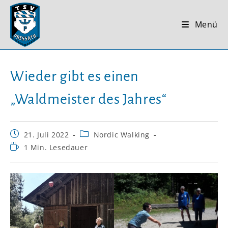
Zum
Inhalt
Menü
springen
Wieder gibt es einen
„Waldmeister des Jahres“
Beitrag
Beitrags-
21. Juli 2022
Nordic Walking
veröffentlicht:
Kategorie:
Lesedauer:
1 Min. Lesedauer