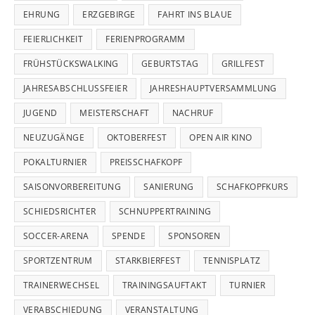
EHRUNG
ERZGEBIRGE
FAHRT INS BLAUE
FEIERLICHKEIT
FERIENPROGRAMM
FRÜHSTÜCKSWALKING
GEBURTSTAG
GRILLFEST
JAHRESABSCHLUSSFEIER
JAHRESHAUPTVERSAMMLUNG
JUGEND
MEISTERSCHAFT
NACHRUF
NEUZUGÄNGE
OKTOBERFEST
OPEN AIR KINO
POKALTURNIER
PREISSCHAFKOPF
SAISONVORBEREITUNG
SANIERUNG
SCHAFKOPFKURS
SCHIEDSRICHTER
SCHNUPPERTRAINING
SOCCER-ARENA
SPENDE
SPONSOREN
SPORTZENTRUM
STARKBIERFEST
TENNISPLATZ
TRAINERWECHSEL
TRAININGSAUFTAKT
TURNIER
VERABSCHIEDUNG
VERANSTALTUNG