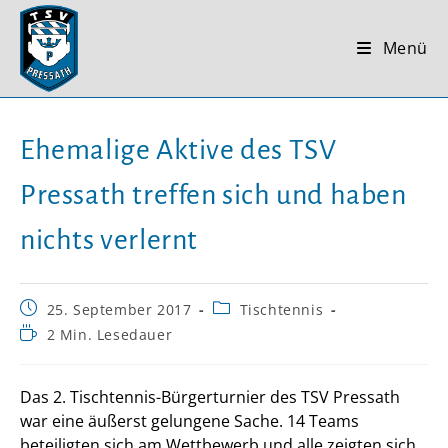
Zum
Inhalt
Menü
springen
Ehemalige Aktive des TSV
Pressath treffen sich und haben
nichts verlernt
Beitrag
Beitrags-
25. September 2017
Tischtennis
veröffentlicht:
Kategorie:
Lesedauer:
2 Min. Lesedauer
Das 2. Tischtennis-Bürgerturnier des TSV Pressath
war eine äußerst gelungene Sache. 14 Teams
beteiligten sich am Wettbewerb und alle zeigten sich