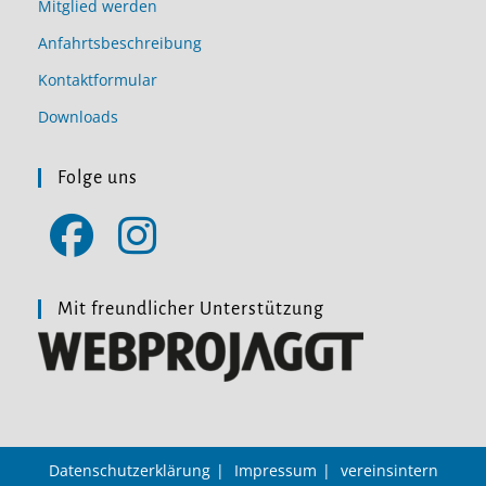
Mitglied werden
Anfahrtsbeschreibung
Kontaktformular
Downloads
Folge uns
Opens
Opens
in
in
Mit freundlicher Unterstützung
a
a
new
new
tab
tab
Datenschutzerklärung
Impressum
vereinsintern