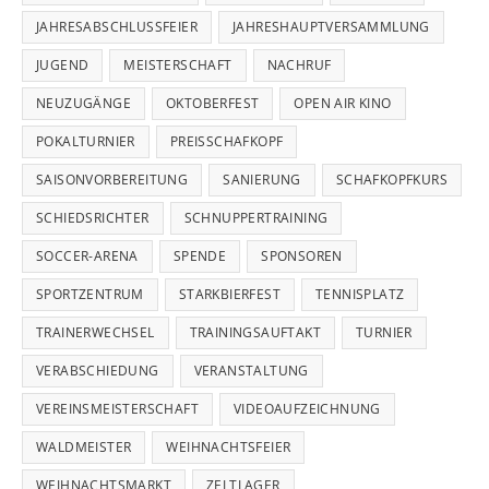
JAHRESABSCHLUSSFEIER
JAHRESHAUPTVERSAMMLUNG
JUGEND
MEISTERSCHAFT
NACHRUF
NEUZUGÄNGE
OKTOBERFEST
OPEN AIR KINO
POKALTURNIER
PREISSCHAFKOPF
SAISONVORBEREITUNG
SANIERUNG
SCHAFKOPFKURS
SCHIEDSRICHTER
SCHNUPPERTRAINING
SOCCER-ARENA
SPENDE
SPONSOREN
SPORTZENTRUM
STARKBIERFEST
TENNISPLATZ
TRAINERWECHSEL
TRAININGSAUFTAKT
TURNIER
VERABSCHIEDUNG
VERANSTALTUNG
VEREINSMEISTERSCHAFT
VIDEOAUFZEICHNUNG
WALDMEISTER
WEIHNACHTSFEIER
WEIHNACHTSMARKT
ZELTLAGER