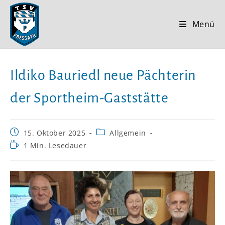
Zum
Inhalt
Menü
springen
Ildiko Bauriedl neue Pächterin
der Sportheim-Gaststätte
Beitrag
Beitrags-
15. Oktober 2025
Allgemein
veröffentlicht:
Kategorie:
Lesedauer:
1 Min. Lesedauer