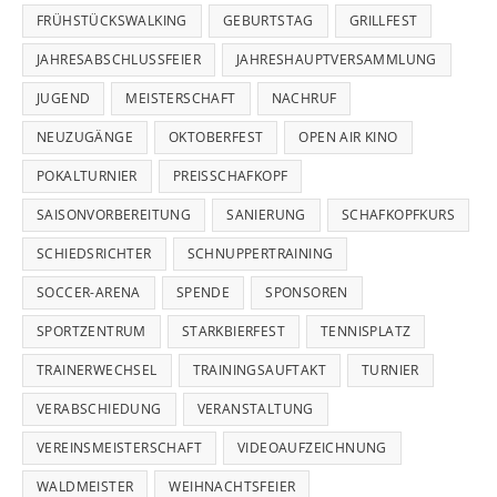
FRÜHSTÜCKSWALKING
GEBURTSTAG
GRILLFEST
JAHRESABSCHLUSSFEIER
JAHRESHAUPTVERSAMMLUNG
JUGEND
MEISTERSCHAFT
NACHRUF
NEUZUGÄNGE
OKTOBERFEST
OPEN AIR KINO
POKALTURNIER
PREISSCHAFKOPF
SAISONVORBEREITUNG
SANIERUNG
SCHAFKOPFKURS
SCHIEDSRICHTER
SCHNUPPERTRAINING
SOCCER-ARENA
SPENDE
SPONSOREN
SPORTZENTRUM
STARKBIERFEST
TENNISPLATZ
TRAINERWECHSEL
TRAININGSAUFTAKT
TURNIER
VERABSCHIEDUNG
VERANSTALTUNG
VEREINSMEISTERSCHAFT
VIDEOAUFZEICHNUNG
WALDMEISTER
WEIHNACHTSFEIER