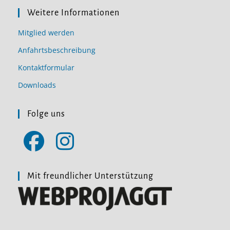
Weitere Informationen
Mitglied werden
Anfahrtsbeschreibung
Kontaktformular
Downloads
Folge uns
Opens
Opens
in
in
Mit freundlicher Unterstützung
a
a
new
new
tab
tab