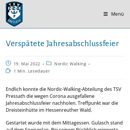
Zum
Inhalt
Menü
springen
Verspätete Jahresabschlussfeier
Beitrag
Beitrags-
19. Mai 2022
Nordic Walking
veröffentlicht:
Kategorie:
Lesedauer:
1 Min. Lesedauer
Endlich konnte die Nordic-Walking-Abteilung des TSV
Pressath die wegen Corona ausgefallene
Jahresabschlussfeier nachholen. Treffpunkt war die
Dreisteinhütte im Hessenreuther Wald.
Gestartet wurde mit dem Mittagessen. Gulasch stand
auf dem Speiseplan. Bei seinem Rückblick erinnerte