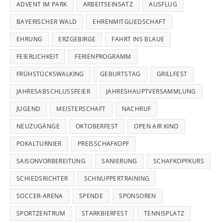
ADVENT IM PARK
ARBEITSEINSATZ
AUSFLUG
BAYERISCHER WALD
EHRENMITGLIEDSCHAFT
EHRUNG
ERZGEBIRGE
FAHRT INS BLAUE
FEIERLICHKEIT
FERIENPROGRAMM
FRÜHSTÜCKSWALKING
GEBURTSTAG
GRILLFEST
JAHRESABSCHLUSSFEIER
JAHRESHAUPTVERSAMMLUNG
JUGEND
MEISTERSCHAFT
NACHRUF
NEUZUGÄNGE
OKTOBERFEST
OPEN AIR KINO
POKALTURNIER
PREISSCHAFKOPF
SAISONVORBEREITUNG
SANIERUNG
SCHAFKOPFKURS
SCHIEDSRICHTER
SCHNUPPERTRAINING
SOCCER-ARENA
SPENDE
SPONSOREN
SPORTZENTRUM
STARKBIERFEST
TENNISPLATZ