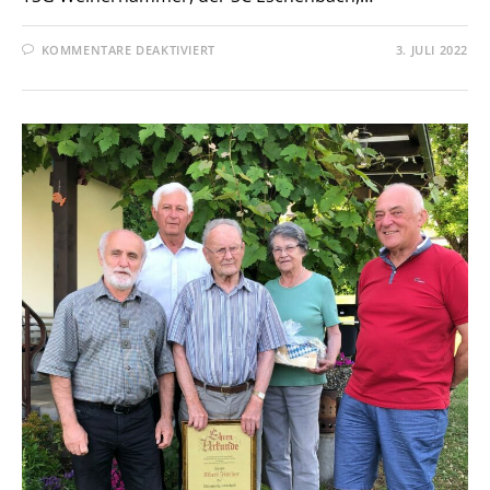
FÜR
KOMMENTARE DEAKTIVIERT
3. JULI 2022
POKALTURNIER
DER
ALTEN
HERREN