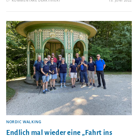
KOMMENTARE DEAKTIVIERT
15. JUNI 2022
NEUES
EHRENMITGLIED
BEIM
TSV
PRESSATH:
ALBERT
FISCHER
NORDIC WALKING
Endlich mal wieder eine „Fahrt ins