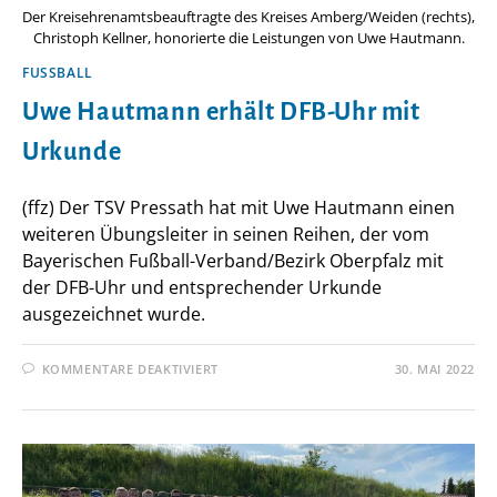
Der Kreisehrenamtsbeauftragte des Kreises Amberg/Weiden (rechts),
Christoph Kellner, honorierte die Leistungen von Uwe Hautmann.
FUSSBALL
Uwe Hautmann erhält DFB-Uhr mit
Urkunde
(ffz) Der TSV Pressath hat mit Uwe Hautmann einen
weiteren Übungsleiter in seinen Reihen, der vom
Bayerischen Fußball-Verband/Bezirk Oberpfalz mit
der DFB-Uhr und entsprechender Urkunde
ausgezeichnet wurde.
FÜR
KOMMENTARE DEAKTIVIERT
30. MAI 2022
UWE
HAUTMANN
ERHÄLT
DFB-
UHR
MIT
URKUNDE