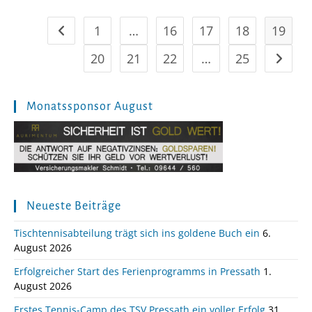
1
…
16
17
18
19
Zur vorherigen Seite
20
21
22
…
25
Zur näc
Monatssponsor August
Neueste Beiträge
Tischtennisabteilung trägt sich ins goldene Buch ein
6.
August 2026
Erfolgreicher Start des Ferienprogramms in Pressath
1.
August 2026
Erstes Tennis-Camp des TSV Pressath ein voller Erfolg
31.