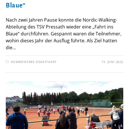
Blaue“
Nach zwei Jahren Pause konnte die Nordic-Walking-
Abteilung des TSV Pressath wieder eine „Fahrt ins
Blaue“ durchführen. Gespannt waren die Teilnehmer,
wohin dieses Jahr der Ausflug führte. Als Ziel hatten
die…
FÜR
KOMMENTARE DEAKTIVIERT
15. JUNI 2022
ENDLICH
MAL
WIEDER
EINE
„FAHRT
INS
BLAUE“