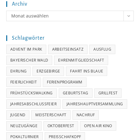
Archiv
Archiv
Monat auswählen
Schlagwörter
ADVENT IM PARK
ARBEITSEINSATZ
AUSFLUG
BAYERISCHER WALD
EHRENMITGLIEDSCHAFT
EHRUNG
ERZGEBIRGE
FAHRT INS BLAUE
FEIERLICHKEIT
FERIENPROGRAMM
FRÜHSTÜCKSWALKING
GEBURTSTAG
GRILLFEST
JAHRESABSCHLUSSFEIER
JAHRESHAUPTVERSAMMLUNG
JUGEND
MEISTERSCHAFT
NACHRUF
NEUZUGÄNGE
OKTOBERFEST
OPEN AIR KINO
POKALTURNIER
PREISSCHAFKOPF