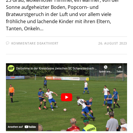
25 Grad, wolkenloser Himmel, ein warmer, von der
Sonne aufgeheizter Boden, Popcorn- und
Bratwurstgeruch in der Luft und vor allem viele
fröhliche und lachende Kinder mit ihren Eltern,
Tanten, Onkeln…
FÜR
KOMMENTARE DEAKTIVIERT
26. AUGUST 2023
OPEN
AIR
KINO
BEIM
TSV
PRESSATH