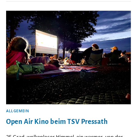
WALD
FÜHLEN
SICH
DIE
NORDIC
WALKER
WOHL
ALLGEMEIN
Open Air Kino beim TSV Pressath