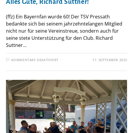
Alles Gute, Richard Suttner!
(ffz) Ein Bayernfan wurde 60! Der TSV Pressath
bedankte sich bei seinem jahrzehntelangen Mitglied
nicht nur für seine Vereinstreue, sondern auch für
seine stete Unterstützung für den Club. Richard
Suttner…
FÜR
KOMMENTARE DEAKTIVIERT
17. SEPTEMBER 2023
ALLES
GUTE,
RICHARD
SUTTNER!