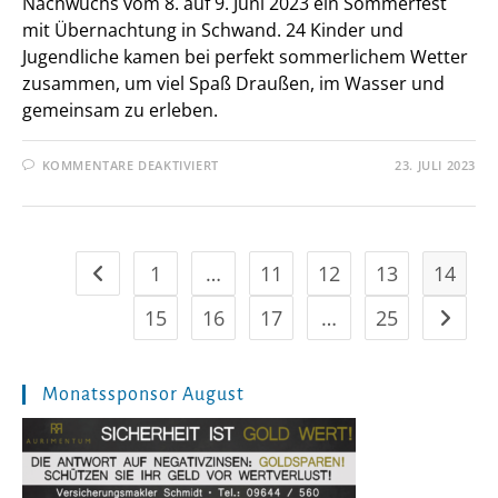
Nachwuchs vom 8. auf 9. Juni 2023 ein Sommerfest
mit Übernachtung in Schwand. 24 Kinder und
Jugendliche kamen bei perfekt sommerlichem Wetter
zusammen, um viel Spaß Draußen, im Wasser und
gemeinsam zu erleben.
FÜR
KOMMENTARE DEAKTIVIERT
23. JULI 2023
VERDIENT
SONNIGES
TISCHTENNIS-
SOMMERFEST
1
…
11
12
13
14
Zur vorherigen Seite
15
16
17
…
25
Zur näc
Monatssponsor August