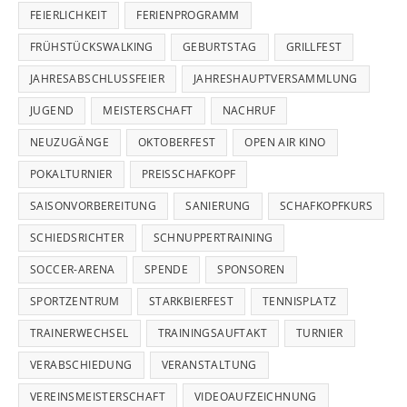
FEIERLICHKEIT
FERIENPROGRAMM
FRÜHSTÜCKSWALKING
GEBURTSTAG
GRILLFEST
JAHRESABSCHLUSSFEIER
JAHRESHAUPTVERSAMMLUNG
JUGEND
MEISTERSCHAFT
NACHRUF
NEUZUGÄNGE
OKTOBERFEST
OPEN AIR KINO
POKALTURNIER
PREISSCHAFKOPF
SAISONVORBEREITUNG
SANIERUNG
SCHAFKOPFKURS
SCHIEDSRICHTER
SCHNUPPERTRAINING
SOCCER-ARENA
SPENDE
SPONSOREN
SPORTZENTRUM
STARKBIERFEST
TENNISPLATZ
TRAINERWECHSEL
TRAININGSAUFTAKT
TURNIER
VERABSCHIEDUNG
VERANSTALTUNG
VEREINSMEISTERSCHAFT
VIDEOAUFZEICHNUNG