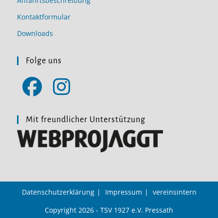
Anfahrtsbeschreibung
Kontaktformular
Downloads
Folge uns
Opens
Opens
in
in
Mit freundlicher Unterstützung
a
a
new
new
tab
tab
Datenschutzerklärung
Impressum
vereinsintern
Copyright 2026 - TSV 1927 e.V. Pressath