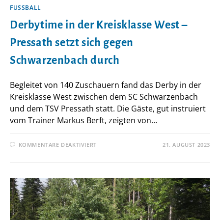
FUSSBALL
Derbytime in der Kreisklasse West –
Pressath setzt sich gegen
Schwarzenbach durch
Begleitet von 140 Zuschauern fand das Derby in der
Kreisklasse West zwischen dem SC Schwarzenbach
und dem TSV Pressath statt. Die Gäste, gut instruiert
vom Trainer Markus Berft, zeigten von…
FÜR
KOMMENTARE DEAKTIVIERT
21. AUGUST 2023
DERBYTIME
IN
DER
KREISKLASSE
WEST
–
PRESSATH
SETZT
SICH
GEGEN
SCHWARZENBACH