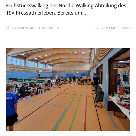
Frühstückswalking der Nordic-Walking-Abteilung des
TSV Pressath erleben. Bereits um…
FÜR
KOMMENTARE DEAKTIVIERT
27. SEPTEMBER 2023
FRÜHSTÜCK
NACH
DEM
SPORT,
IMMER
EIN
GENUSS