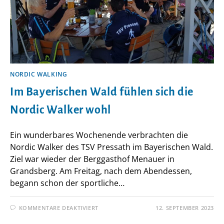
NORDIC WALKING
Im Bayerischen Wald fühlen sich die
Nordic Walker wohl
Ein wunderbares Wochenende verbrachten die
Nordic Walker des TSV Pressath im Bayerischen Wald.
Ziel war wieder der Berggasthof Menauer in
Grandsberg. Am Freitag, nach dem Abendessen,
begann schon der sportliche…
FÜR
KOMMENTARE DEAKTIVIERT
12. SEPTEMBER 2023
IM
BAYERISCHEN